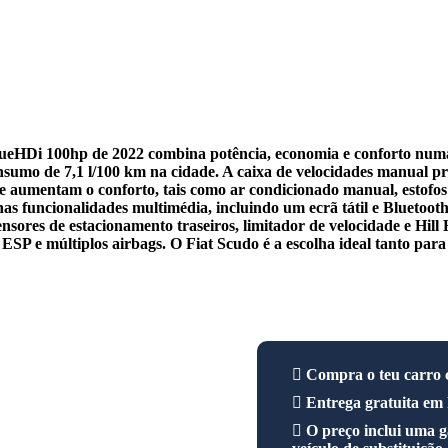
WhatsApp
Facebook
lueHDi 100hp de 2022 combina potência, economia e conforto numa 
nsumo de 7,1 l/100 km na cidade. A caixa de velocidades manual 
ue aumentam o conforto, tais como ar condicionado manual, estofo
 funcionalidades multimédia, incluindo um ecrã tátil e Bluetooth,
ensores de estacionamento traseiros, limitador de velocidade e Hil
, ESP e múltiplos airbags. O Fiat Scudo é a escolha ideal tanto par
Compra o teu carro co
Entrega gratuita em 
O preço inclui uma g