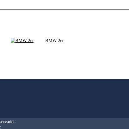
BMW 2er
eservados.
e