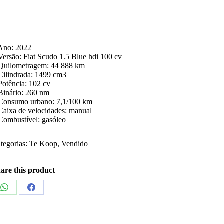
Ano: 2022
Versão: Fiat Scudo 1.5 Blue hdi 100 cv
Quilometragem: 44 888 km
Cilindrada: 1499 cm3
Potência: 102 cv
Binário: 260 nm
Consumo urbano: 7,1/100 km
Caixa de velocidades: manual
Combustível: gasóleo
tegorias:
Te Koop
,
Vendido
are this product
Share
Share
on
on