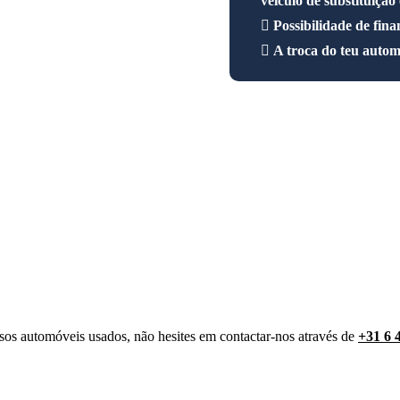
veículo de substituição
Possibilidade de fin
A troca do teu automó
ssos automóveis usados, não hesites em contactar-nos através de
+31 6 