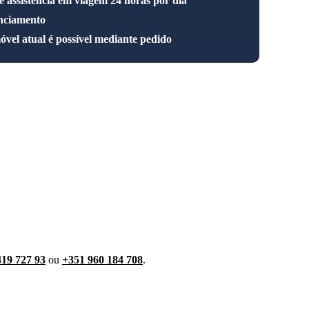
 e assistência em viagem 24 horas por dia
anciamento
vel atual é possível mediante pedido
419 727 93
ou
+351 960 184 708
.