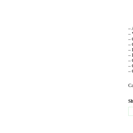
– 
– 
– 
– 
– 
– 
– 
– 
– 
Ca
Sh