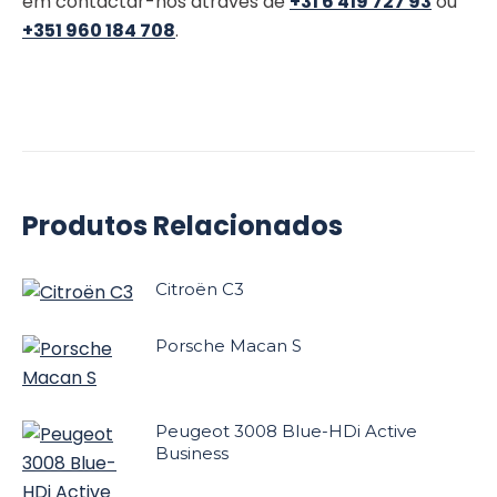
em contactar-nos através de
+31 6 419 727 93
ou
+351 960 184 708
.
Produtos Relacionados
Citroën C3
Porsche Macan S
Peugeot 3008 Blue-HDi Active
Business