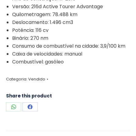
Versão: 216d Active Tourer Advantage
Quilometragem: 78.488 km
Deslocamento: 1.496 cm3
Potência: 116 cv
Binário: 270 nm
Consumo de combustível na cidade: 3,9/100 km
Caixa de velocidades: manual
Combustível: gasóleo
Categoria:
Vendido
Share this product
Share
Share
on
on
WhatsApp
Facebook