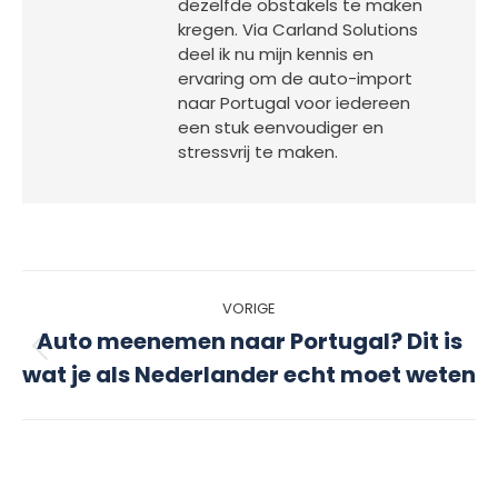
dezelfde obstakels te maken
kregen. Via Carland Solutions
deel ik nu mijn kennis en
ervaring om de auto-import
naar Portugal voor iedereen
een stuk eenvoudiger en
stressvrij te maken.
Bericht
VORIGE
Auto meenemen naar Portugal? Dit is
navigatie
Vorig
wat je als Nederlander echt moet weten
bericht