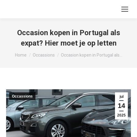
Occasion kopen in Portugal als
expat? Hier moet je op letten
Je bent hier:
Home
Occassions
Occasion kopen in Portugal als…
Occassions
jul
14
2025