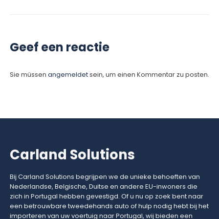
Geef een reactie
Sie müssen
angemeldet
sein, um einen Kommentar zu posten.
Carland Solutions
Bij Carland Solutions begrijpen we de unieke behoeften van
Nederlandse, Belgische, Duitse en andere EU-inwoners die
zich in Portugal hebben gevestigd. Of u nu op zoek bent naar
een betrouwbare tweedehands auto of hulp nodig hebt bij het
importeren van uw voertuig naar Portugal, wij bieden een